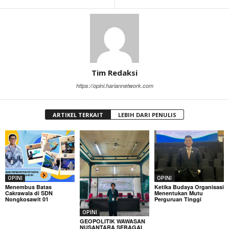
Tim Redaksi
https://opini.hariannetwork.com
ARTIKEL TERKAIT
LEBIH DARI PENULIS
OPINI
OPINI
Menembus Batas
Ketika Budaya Organisasi
Cakrawala di SDN
Menentukan Mutu
Nongkosawit 01
Perguruan Tinggi
OPINI
GEOPOLITIK WAWASAN
NUSANTARA SEBAGAI