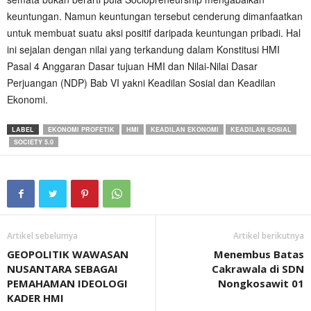
keuntungan. Namun keuntungan tersebut cenderung dimanfaatkan
untuk membuat suatu aksi positif daripada keuntungan pribadi. Hal
ini sejalan dengan nilai yang terkandung dalam Konstitusi HMI
Pasal 4 Anggaran Dasar tujuan HMI dan Nilai-Nilai Dasar
Perjuangan (NDP) Bab VI yakni Keadilan Sosial dan Keadilan
Ekonomi.‎
LABEL
EKONOMI PROFETIK
HMI
KEADILAN EKONOMI
KEADILAN SOSIAL
SOCIETY 5.0
Artikel sebelumya
Artikel berikutnya
GEOPOLITIK WAWASAN
Menembus Batas
NUSANTARA SEBAGAI
Cakrawala di SDN
PEMAHAMAN IDEOLOGI
Nongkosawit 01
KADER HMI