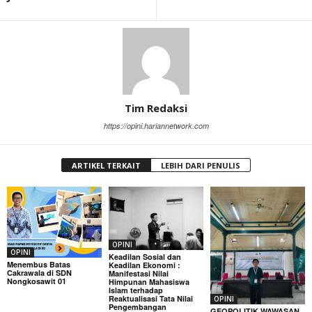
Tim Redaksi
https://opini.hariannetwork.com
ARTIKEL TERKAIT
LEBIH DARI PENULIS
OPINI
OPINI
Keadilan Sosial dan
Menembus Batas
Keadilan Ekonomi :
Cakrawala di SDN
Manifestasi Nilai
Nongkosawit 01
Himpunan Mahasiswa
Islam terhadap
Reaktualisasi Tata Nilai
OPINI
Pengembangan
GEOPOLITIK WAWASAN