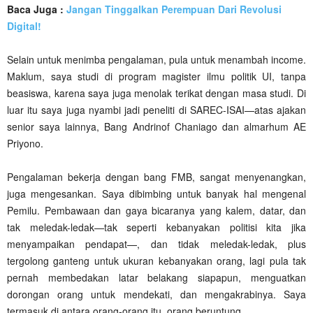
Baca Juga :
Jangan Tinggalkan Perempuan Dari Revolusi
Digital!
Selain untuk menimba pengalaman, pula untuk menambah income.
Maklum, saya studi di program magister ilmu politik UI, tanpa
beasiswa, karena saya juga menolak terikat dengan masa studi. Di
luar itu saya juga nyambi jadi peneliti di SAREC-ISAI—atas ajakan
senior saya lainnya, Bang Andrinof Chaniago dan almarhum AE
Priyono.
Pengalaman bekerja dengan bang FMB, sangat menyenangkan,
juga mengesankan. Saya dibimbing untuk banyak hal mengenal
Pemilu. Pembawaan dan gaya bicaranya yang kalem, datar, dan
tak meledak-ledak—tak seperti kebanyakan politisi kita jika
menyampaikan pendapat—, dan tidak meledak-ledak, plus
tergolong ganteng untuk ukuran kebanyakan orang, lagi pula tak
pernah membedakan latar belakang siapapun, menguatkan
dorongan orang untuk mendekati, dan mengakrabinya. Saya
termasuk di antara orang-orang itu, orang beruntung.