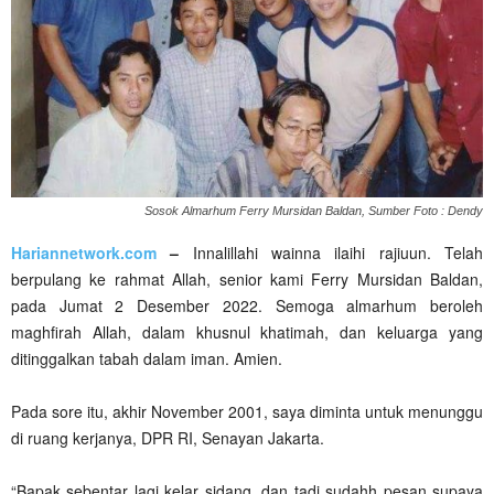
Sosok Almarhum Ferry Mursidan Baldan, Sumber Foto : Dendy
Hariannetwork.com
–
Innalillahi wainna ilaihi rajiuun. Telah
berpulang ke rahmat Allah, senior kami Ferry Mursidan Baldan,
pada Jumat 2 Desember 2022. Semoga almarhum beroleh
maghfirah Allah, dalam khusnul khatimah, dan keluarga yang
ditinggalkan tabah dalam iman. Amien.
Pada sore itu, akhir November 2001, saya diminta untuk menunggu
di ruang kerjanya, DPR RI, Senayan Jakarta.
“Bapak sebentar lagi kelar sidang, dan tadi sudahh pesan supaya