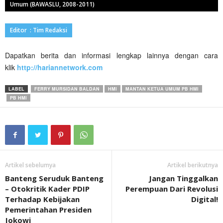
Umum (BAWASLU, 2008-2011)
Editor : Tim Redaksi
Dapatkan berita dan informasi lengkap lainnya dengan cara
klik
http://hariannetwork.com
LABEL
FERRY MURSIDAN BALDAN
HMI
MANTAN KETUA UMUM PB HMI
PB HMI
Artikel sebelumya
Artikel berikutnya
Banteng Seruduk Banteng
Jangan Tinggalkan
– Otokritik Kader PDIP
Perempuan Dari Revolusi
Terhadap Kebijakan
Digital!
Pemerintahan Presiden
Jokowi