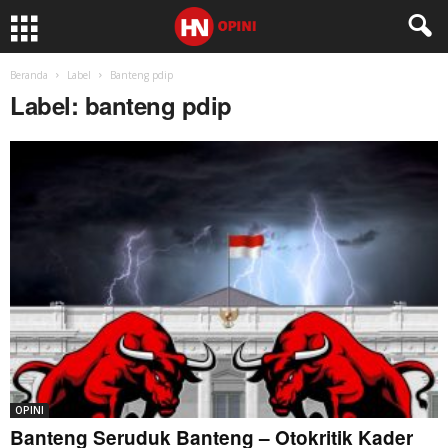
Beranda
Label
Banteng pdip
Label: banteng pdip
OPINI
Banteng Seruduk Banteng – Otokritik Kader