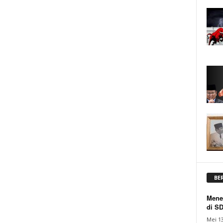
BE
Mene
di S
Mei 13