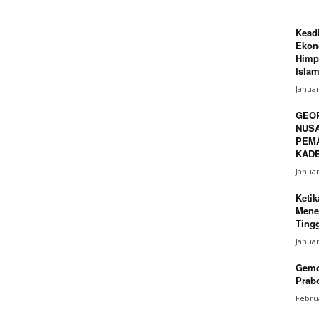
Keadi
Ekono
Himp
Islam
Januar
GEO
NUSA
PEM
KADE
Januar
Ketik
Mene
Tingg
Januar
Gemo
Prabo
Februa