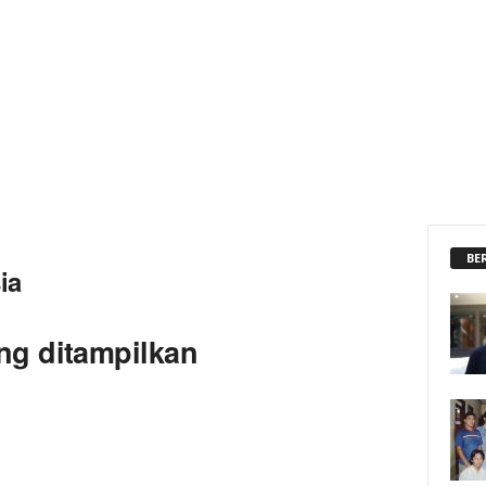
BE
ia
ng ditampilkan