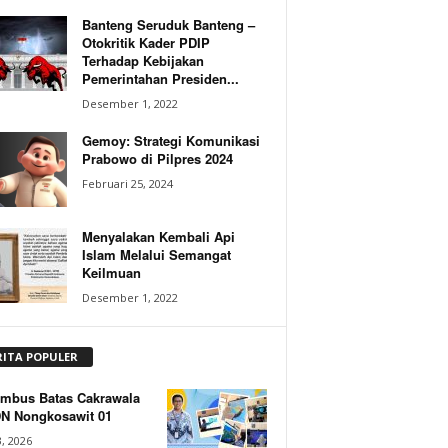
Banteng Seruduk Banteng –
Otokritik Kader PDIP
Terhadap Kebijakan
Pemerintahan Presiden...
Desember 1, 2022
Gemoy: Strategi Komunikasi
Prabowo di Pilpres 2024
Februari 25, 2024
Menyalakan Kembali Api
Islam Melalui Semangat
Keilmuan
Desember 1, 2022
RITA POPULER
mbus Batas Cakrawala
DN Nongkosawit 01
, 2026