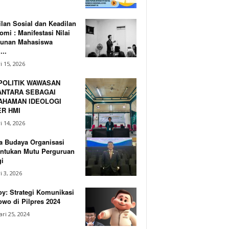
lan Sosial dan Keadilan
mi : Manifestasi Nilai
unan Mahasiswa
...
i 15, 2026
POLITIK WAWASAN
NTARA SEBAGAI
AHAMAN IDEOLOGI
R HMI
i 14, 2026
a Budaya Organisasi
ntukan Mutu Perguruan
i
i 3, 2026
y: Strategi Komunikasi
wo di Pilpres 2024
ri 25, 2024