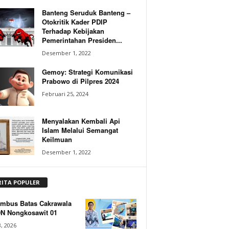
Banteng Seruduk Banteng –
Otokritik Kader PDIP
Terhadap Kebijakan
Pemerintahan Presiden...
Desember 1, 2022
Gemoy: Strategi Komunikasi
Prabowo di Pilpres 2024
Februari 25, 2024
Menyalakan Kembali Api
Islam Melalui Semangat
Keilmuan
Desember 1, 2022
RITA POPULER
mbus Batas Cakrawala
DN Nongkosawit 01
, 2026