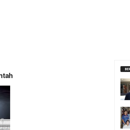
BE
ntah