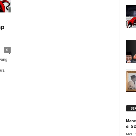
ap
0
yang
ara
BE
Mene
di S
Mei 13