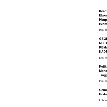
Keadi
Ekono
Himp
Islam
Januar
GEO
NUSA
PEM
KADE
Januar
Ketik
Mene
Tingg
Januar
Gemo
Prabo
Februa