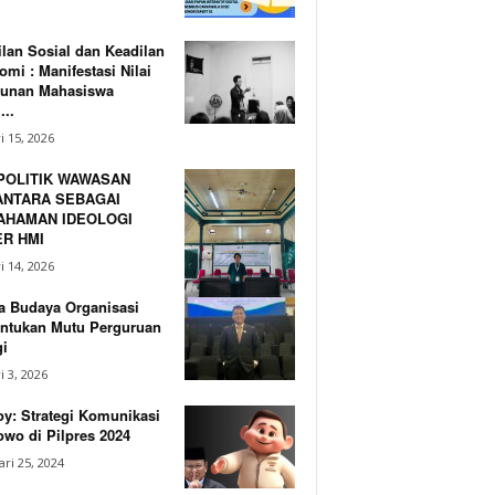
lan Sosial dan Keadilan
mi : Manifestasi Nilai
unan Mahasiswa
...
i 15, 2026
POLITIK WAWASAN
NTARA SEBAGAI
AHAMAN IDEOLOGI
R HMI
i 14, 2026
a Budaya Organisasi
ntukan Mutu Perguruan
i
i 3, 2026
y: Strategi Komunikasi
wo di Pilpres 2024
ri 25, 2024