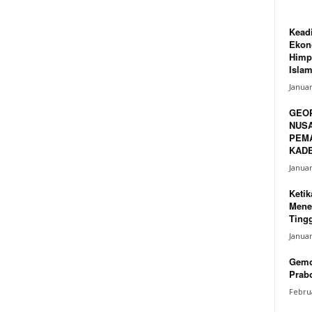
Keadi
Ekono
Himp
Islam
Januar
GEO
NUSA
PEM
KADE
Januar
Ketik
Mene
Tingg
Januar
Gemo
Prabo
Februa