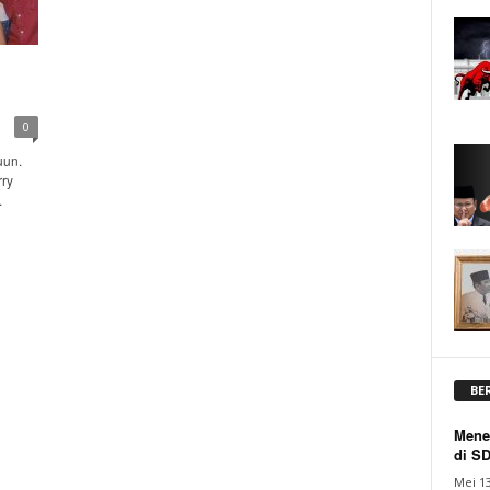
0
uun.
rry
.
BE
Mene
di S
Mei 13