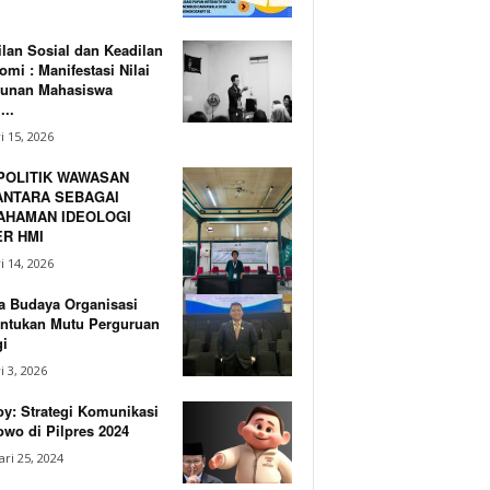
lan Sosial dan Keadilan
mi : Manifestasi Nilai
unan Mahasiswa
...
i 15, 2026
POLITIK WAWASAN
NTARA SEBAGAI
AHAMAN IDEOLOGI
R HMI
i 14, 2026
a Budaya Organisasi
ntukan Mutu Perguruan
i
i 3, 2026
y: Strategi Komunikasi
wo di Pilpres 2024
ri 25, 2024