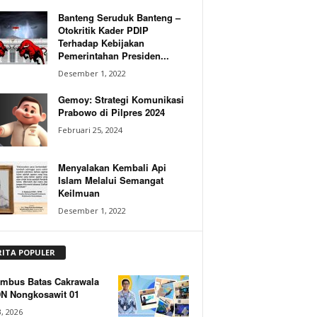
Banteng Seruduk Banteng –
Otokritik Kader PDIP
Terhadap Kebijakan
Pemerintahan Presiden...
Desember 1, 2022
Gemoy: Strategi Komunikasi
Prabowo di Pilpres 2024
Februari 25, 2024
Menyalakan Kembali Api
Islam Melalui Semangat
Keilmuan
Desember 1, 2022
RITA POPULER
mbus Batas Cakrawala
DN Nongkosawit 01
, 2026