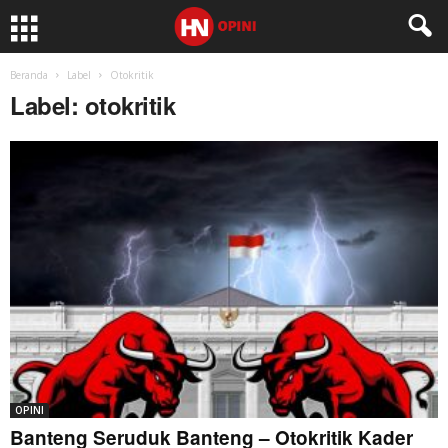
Beranda
Label
Otokritik
Label: otokritik
OPINI
Banteng Seruduk Banteng – Otokritik Kader