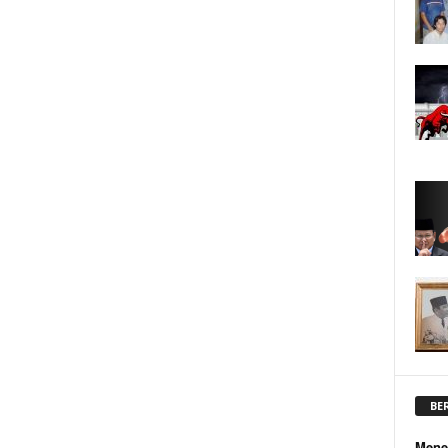
BE
Mene