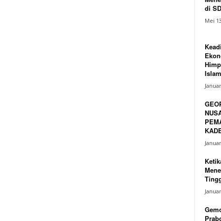
di S
Mei 13
Keadi
Ekono
Himp
Islam
Januar
GEO
NUSA
PEM
KADE
Januar
Ketik
Mene
Tingg
Januar
Gemo
Prabo