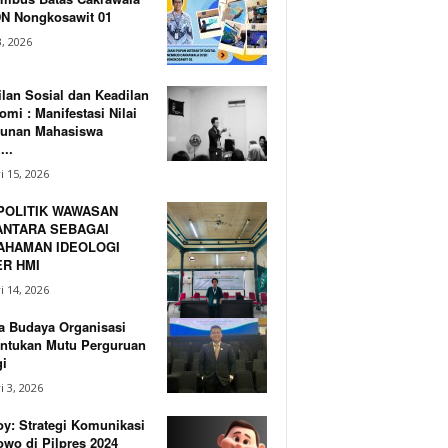
DN Nongkosawit 01
, 2026
lan Sosial dan Keadilan
mi : Manifestasi Nilai
unan Mahasiswa
...
i 15, 2026
POLITIK WAWASAN
NTARA SEBAGAI
AHAMAN IDEOLOGI
R HMI
i 14, 2026
a Budaya Organisasi
ntukan Mutu Perguruan
i
i 3, 2026
y: Strategi Komunikasi
wo di Pilpres 2024